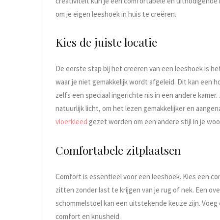
creativiteit kun je een comfortabele en uitnodigende r
om je eigen leeshoek in huis te creëren.
Kies de juiste locatie
De eerste stap bij het creëren van een leeshoek is het 
waar je niet gemakkelijk wordt afgeleid. Dit kan een 
zelfs een speciaal ingerichte nis in een andere kamer.
natuurlijk licht, om het lezen gemakkelijker en aang
vloerkleed
gezet worden om een andere stijl in je wo
Comfortabele zitplaatsen
Comfort is essentieel voor een leeshoek. Kies een comf
zitten zonder last te krijgen van je rug of nek. Een o
schommelstoel kan een uitstekende keuze zijn. Voeg
comfort en knusheid.