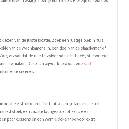
uimte maken waar je heerlijk kunt lezen. Hier zijn enkele tips
kiezen van de juiste locatie. Zoek een rustige plek in huis
hoekje van de woonkamer zijn, een deel van de slaapkamer of
 Zorg ervoor dat de ruimte voldoende licht heeft, bij voorkeur
enamer te maken. Deze kan bijvoorbeeld op een
zwart
onkamer te creëren.
ortabele stoel of een fauteuil waarin je lange tijd kunt
versized stoel, een zachte loungestoel of zelfs een
 een paar kussens en een warme deken toe voor extra