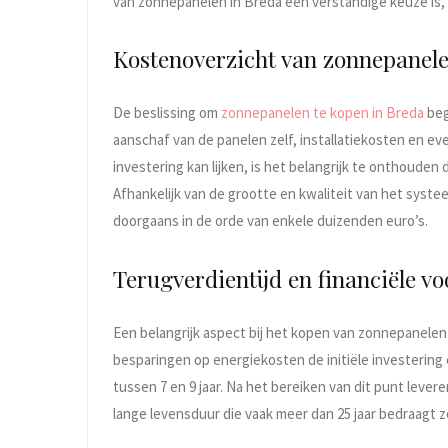
van zonnepanelen in Breda een verstandige keuze is, 
Kostenoverzicht van zonnepanel
De beslissing om
zonnepanelen te kopen in Breda
beg
aanschaf van de panelen zelf, installatiekosten en ev
investering kan lijken, is het belangrijk te onthoude
Afhankelijk van de grootte en kwaliteit van het systeem
doorgaans in de orde van enkele duizenden euro’s.
Terugverdientijd en financiële v
Een belangrijk aspect bij het kopen van zonnepanelen 
besparingen op energiekosten de initiële investerin
tussen 7 en 9 jaar. Na het bereiken van dit punt lev
lange levensduur die vaak meer dan 25 jaar bedraagt zo