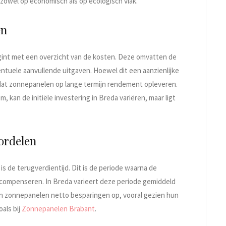
zowel op economisch als op ecologisch vlak.
en
int met een overzicht van de kosten. Deze omvatten de
entuele aanvullende uitgaven. Hoewel dit een aanzienlijke
n dat zonnepanelen op lange termijn rendement opleveren.
, kan de initiële investering in Breda variëren, maar ligt
oordelen
is de terugverdientijd. Dit is de periode waarna de
g compenseren. In Breda varieert deze periode gemiddeld
eren zonnepanelen netto besparingen op, vooral gezien hun
als bij
Zonnepanelen Brabant
.