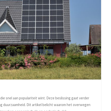
die snel aan populariteit wint. Deze beslissing gaat verder
ting duurzaamheid. Dit artikel belicht waarom het overwegen