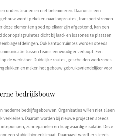
en ondersteunen en niet belemmeren. Daarom is een
een gebouw wordt gekeken naar looproutes, transportstromen
er deze elementen goed op elkaar zijn afgestemd, kan een
d door opslagruimtes dicht bij laad- en loszones te plaatsen
assemblageafdelingen. Ook kantoorruimtes worden steeds
 communicatie tussen teams eenvoudiger verloopt. Een
id op de werkvloer. Duidelijke routes, gescheiden werkzones
 ongelukken en maken het gebouw gebruiksvriendelijker voor
erne bedrijfsbouw
 moderne bedrijfsgebouwen. Organisaties willen niet alleen
uk verkleinen. Daarom worden bij nieuwe projecten steeds
armtepompen, zonnepanelen en hoogwaardige isolatie. Deze
oor een stabiel binnenklimaat. Daarnaast wordt er steeds