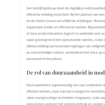
Een bedrijfsgebouw moet de dagelijkse werkzaamhed
efficiënte indeling essentieel. Bij het plannen van 
en de relatie tussen verschillende afdelingen. Wanne
organisatie sneller en effectiever werken. Bijvoorbeel
of door productieruimtes logisch te verbinden met 
vaker geïntegreerd met operationele ruimtes, zodat
slimme indeling kan bovendien bijdragen aan veilighe
en overzichtelijke ruimtes verminderen het risico op
personeel en bezoekers.
De rol van duurzaamheid in mod
Duurzaamheid is tegenwoordig een vast onderdeel van
efficiënt werken, maar ook hun ecologische voetafdr
vaker energiezuinige technieken toegepast, zoals w
oplossingen verlagen het energieverbruik en zorgen v