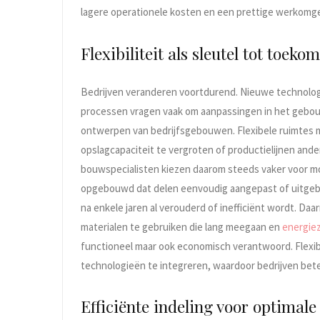
lagere operationele kosten en een prettige werkomg
Flexibiliteit als sleutel tot toek
Bedrijven veranderen voortdurend. Nieuwe technolog
processen vragen vaak om aanpassingen in het gebouw. 
ontwerpen van bedrijfsgebouwen. Flexibele ruimtes m
opslagcapaciteit te vergroten of productielijnen and
bouwspecialisten kiezen daarom steeds vaker voor mo
opgebouwd dat delen eenvoudig aangepast of uitge
na enkele jaren al verouderd of inefficiënt wordt. Da
materialen te gebruiken die lang meegaan en
energiez
functioneel maar ook economisch verantwoord. Flexi
technologieën te integreren, waardoor bedrijven bet
Efficiënte indeling voor optimal