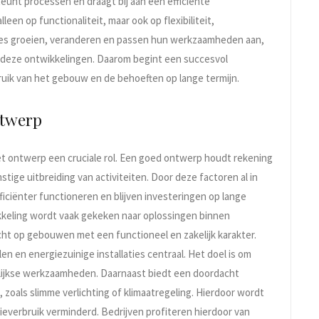
nt processen en draagt bij aan een efficiënte
een op functionaliteit, maar ook op flexibiliteit,
es groeien, veranderen en passen hun werkzaamheden aan,
eze ontwikkelingen. Daarom begint een succesvol
bruik van het gebouw en de behoeften op lange termijn.
ntwerp
et ontwerp een cruciale rol. Een goed ontwerp houdt rekening
ige uitbreiding van activiteiten. Door deze factoren al in
ciënter functioneren en blijven investeringen op lange
ikkeling wordt vaak gekeken naar oplossingen binnen
cht op gebouwen met een functioneel en zakelijk karakter.
en en energiezuinige installaties centraal. Het doel is om
gelijkse werkzaamheden. Daarnaast biedt een doordacht
zoals slimme verlichting of klimaatregeling. Hierdoor wordt
ieverbruik verminderd. Bedrijven profiteren hierdoor van