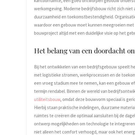
kantoorruimte, een goed ontworpen gebouw ondersteu
werkomgeving. Moderne bedrijfsbouw richt zich niet all
duurzaamheid en toekomstbestendigheid. Organisati
waardoor een gebouw moet kunnen meegroeien met d
bouwproject altijd met een duidelijke visie op het ge
Het belang van een doordacht o
Bij het ontwikkelen van een bedrijfsgebouw speelt h
met logistieke stromen, werkprocessen en de toekomst
een vroeg stadium mee te nemen, kan een gebouw effi
termijn rendabel. Binnen de wereld van bedrijfsontw
utiliteitsbouw
, omdat deze bouwvorm speciaal is geri
Hierbij staan praktische indelingen, duurzame material
ruimtes te creëren die optimaal aansluiten bij de da
ontwerp mogelijkheden om technologie te integreren, 
niet alleen het comfort verhoogd, maar ook het energ