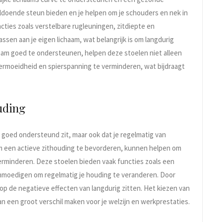
ldoende steun bieden en je helpen om je schouders en nek in
ties zoals verstelbare rugleuningen, zitdiepte en
ssen aan je eigen lichaam, wat belangrijk is om langdurig
aam goed te ondersteunen, helpen deze stoelen niet alleen
rmoeidheid en spierspanning te verminderen, wat bijdraagt
uding
goed ondersteund zit, maar ook dat je regelmatig van
m een actieve zithouding te bevorderen, kunnen helpen om
erminderen. Deze stoelen bieden vaak functies zoals een
anmoedigen om regelmatig je houding te veranderen. Door
ico op de negatieve effecten van langdurig zitten. Het kiezen van
n een groot verschil maken voor je welzijn en werkprestaties.