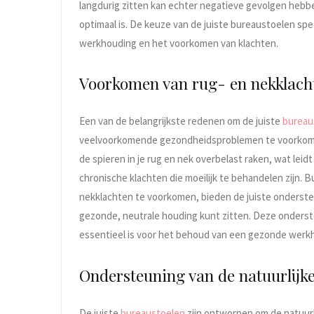
langdurig zitten kan echter negatieve gevolgen hebb
optimaal is. De keuze van de juiste bureaustoelen spe
werkhouding en het voorkomen van klachten.
Voorkomen van rug- en nekklach
Een van de belangrijkste redenen om de juiste
bureau
veelvoorkomende gezondheidsproblemen te voorkomen.
de spieren in je rug en nek overbelast raken, wat leidt t
chronische klachten die moeilijk te behandelen zijn. 
nekklachten te voorkomen, bieden de juiste onderste
gezonde, neutrale houding kunt zitten. Deze onderst
essentieel is voor het behoud van een gezonde werkh
Ondersteuning van de natuurlijk
De juiste
bureaustoelen
zijn ontworpen om de natuur