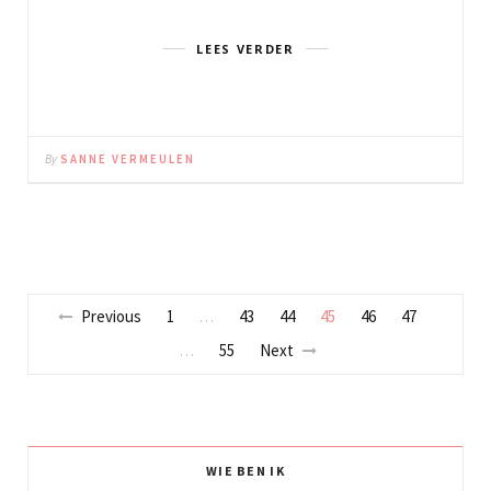
LEES VERDER
By
SANNE VERMEULEN
Previous
1
43
44
45
46
47
…
55
Next
…
WIE BEN IK